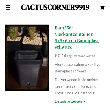
CACTUSCORNER9919
Zum
Hauptinhalt
springen
Bam556:
Vierkantcontainer
5x5x6 von Bamaplast
schwarz
€ 0,14
zzgl. Versandkosten
Vierkantcontainer 5x5x6 von
Bamaplast schwarz
Die verwende ich in meiner
gesamten Sammlung, sind
Frost- und UV-Beständig.
Details anzeigen