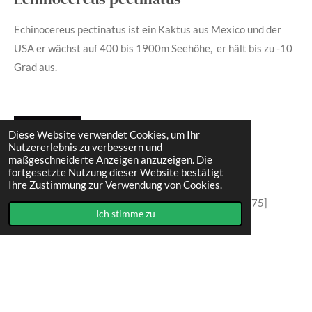
Echinocereus pectinatus
ist ein Kaktus aus Mexico und der
USA er wächst auf 400 bis 1900m Seehöhe, er hält bis zu -10
Grad aus.
Diese Website verwendet Cookies, um Ihr
Nutzererlebnis zu verbessern und
maßgeschneiderte Anzeigen anzuzeigen. Die
fortgesetzte Nutzung dieser Website bestätigt
Ihre Zustimmung zur Verwendung von Cookies.
Echinocereus pectinatus, MAO 301-a, Delante [EC075]
Ich stimme zu
I
F
n
a