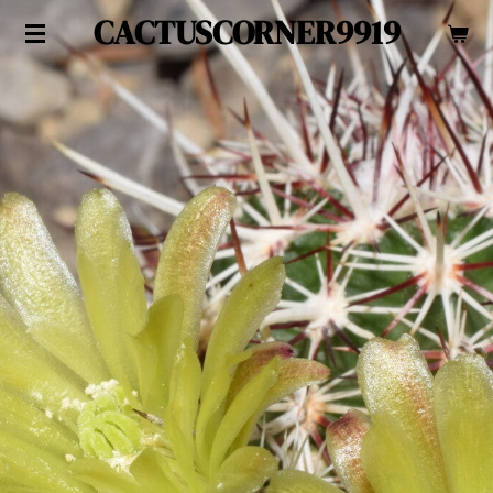
CACTUSCORNER9919
Zum
Hauptinhalt
springen