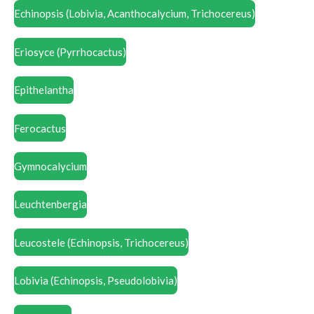
Echinopsis (Lobivia, Acanthocalycium, Trichocereus)
Eriosyce (Pyrrhocactus)
Epithelantha
Ferocactus
Gymnocalycium
Leuchtenbergia
Leucostele (Echinopsis, Trichocereus)
Lobivia (Echinopsis, Pseudolobivia)