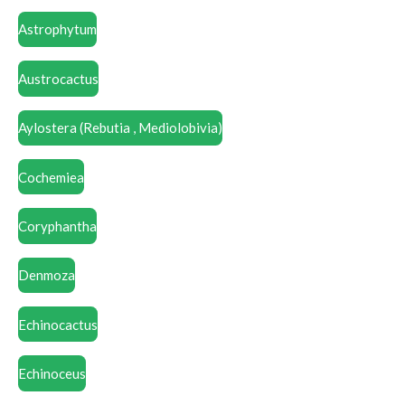
Astrophytum
Austrocactus
Aylostera (Rebutia , Mediolobivia)
Cochemiea
Coryphantha
Denmoza
Echinocactus
Echinoceus