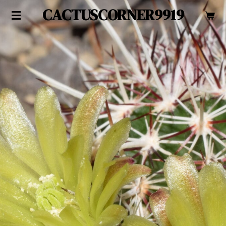
CACTUSCORNER9919
Zum
Hauptinhalt
springen