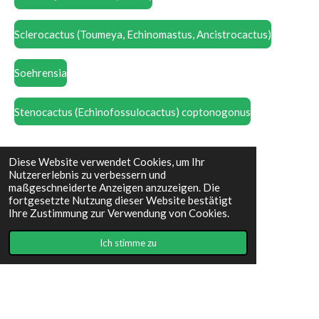
Sclerocactus (Toumeya, Echinomastus, Ancistrocactus)
Soehrensia
Stenocactus (Echinofossulocactus) coptonogonus
Tephrocactus
Diese Website verwendet Cookies, um Ihr
Nutzererlebnis zu verbessern und
maßgeschneiderte Anzeigen anzuzeigen. Die
Thelocactus
fortgesetzte Nutzung dieser Website bestätigt
Ihre Zustimmung zur Verwendung von Cookies.
Weingartia
Ich stimme zu
I
F