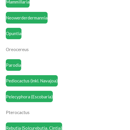
Mammillaria
Neowerderdermannia
Opuntia
Oreocereus
Parodia
Pediocactus (inkl. Navajoa)
Pelecyphora (Escobaria)
Pterocactus
Rebutia (Solcurebutia, Cintia)