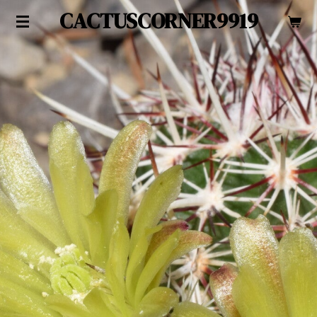
CACTUSCORNER9919
Zum
Hauptinhalt
springen