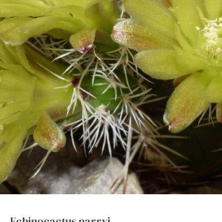
Echinocactus parryi