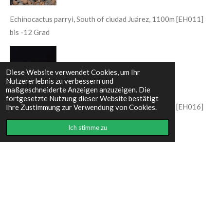
Echinocactus parryi, South of ciudad Juárez, 1100m [EH011]
bis -12 Grad
Diese Website verwendet Cookies, um Ihr
Nutzererlebnis zu verbessern und
maßgeschneiderte Anzeigen anzuzeigen. Die
fortgesetzte Nutzung dieser Website bestätigt
Echinocactus parryi, South of ciudad Juárez, 1100m [EH016]
Ihre Zustimmung zur Verwendung von Cookies.
bis -12 Grad
Ich stimme zu
I
F
n
a
s
c
Impressum
t
e
© 2023 - 2026 Cactuscorner9919
a
b