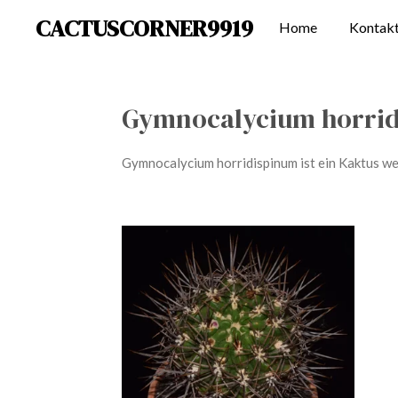
CACTUSCORNER9919
Zum
Home
Kontak
Hauptinhalt
springen
Gymnocalycium horri
Gymnocalycium horridispinum ist ein Kaktus wel