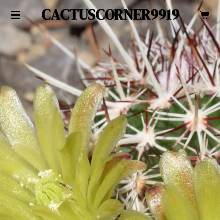
CACTUSCORNER9919
Zum
Hauptinhalt
springen