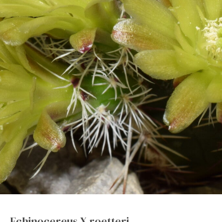
Echinocereus X roetteri