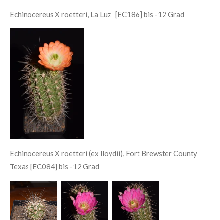
Echinocereus X roetteri, La Luz [EC186] bis -12 Grad
Echinocereus X roetteri (ex lloydii), Fort Brewster County
Texas [EC084] bis -12 Grad