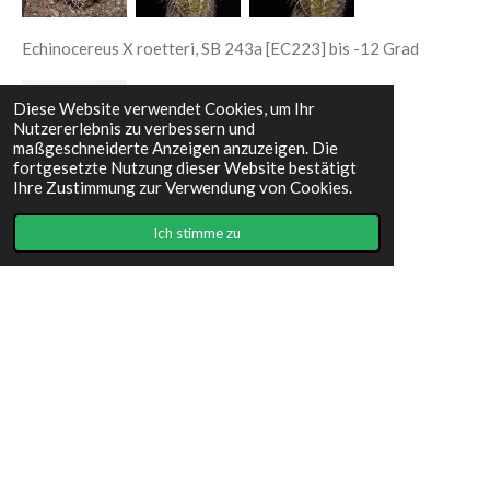
Echinocereus X roetteri, SB 243a [EC223] bis -12 Grad
Diese Website verwendet Cookies, um Ihr
Nutzererlebnis zu verbessern und
maßgeschneiderte Anzeigen anzuzeigen. Die
fortgesetzte Nutzung dieser Website bestätigt
Ihre Zustimmung zur Verwendung von Cookies.
Echinocereus X roetteri, Orogrande [EC070]
Ich stimme zu
I
F
n
a
s
c
Impressum
t
e
© 2023 - 2026 Cactuscorner9919
a
b
Mit Unterstützung von
Webador
g
o
r
o
a
k