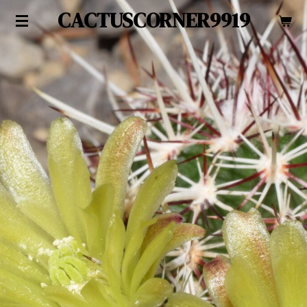
CACTUSCORNER9919
Zum
Hauptinhalt
springen