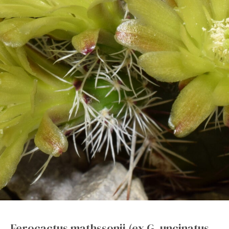
Ferocactus mathssonii (ex G. uncinatus