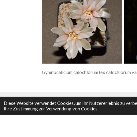
Gymnocalicium calochlorum (ex calochlorum var
Diese Website verwendet Cookies, um Ihr Nutzererlebnis zu verb
Ihre Zustimmung zur Verwendung von Cookies.
I
F
n
a
s
c
Impressum
t
e
© 2023 - 2026 Cactuscorner9919