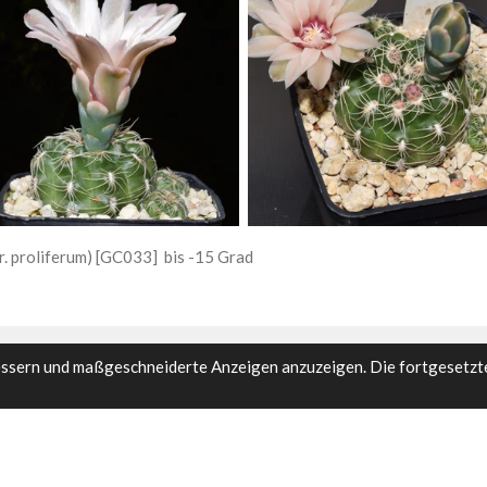
. proliferum) [GC033] bis -15 Grad
essern und maßgeschneiderte Anzeigen anzuzeigen. Die fortgesetzt