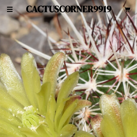
CACTUSCORNER9919
Zum
Hauptinhalt
springen