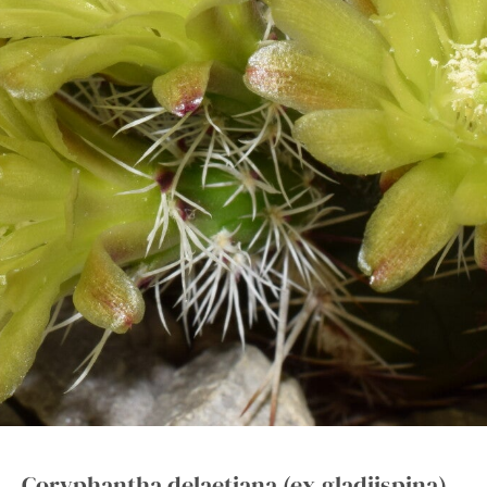
Coryphantha delaetiana (ex gladiispina)