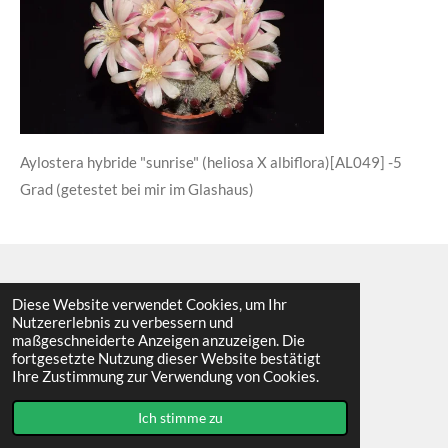
Aylostera hybride "sunrise" (heliosa X albiflora)[AL049] -5
Grad (getestet bei mir im Glashaus)
Diese Website verwendet Cookies, um Ihr
I
F
Nutzererlebnis zu verbessern und
n
a
maßgeschneiderte Anzeigen anzuzeigen. Die
s
c
Impressum
fortgesetzte Nutzung dieser Website bestätigt
t
e
© 2023 - 2026 Cactuscorner9919
Ihre Zustimmung zur Verwendung von Cookies.
a
b
Mit Unterstützung von
Webador
g
o
r
o
Ich stimme zu
a
k