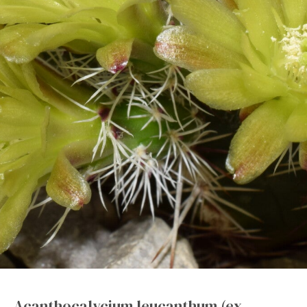
Acanthocalycium leucanthum (ex