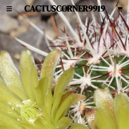
CACTUSCORNER9919
Zum
Hauptinhalt
springen