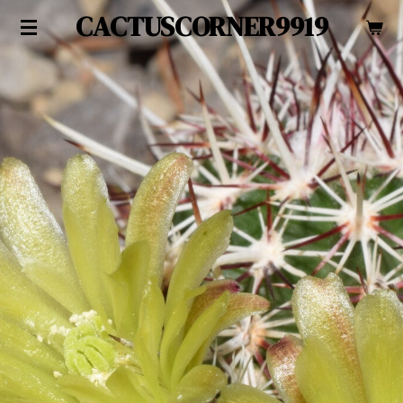
CACTUSCORNER9919
Zum
Hauptinhalt
springen