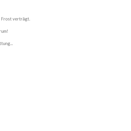
Frost verträgt.
arum!
tung...