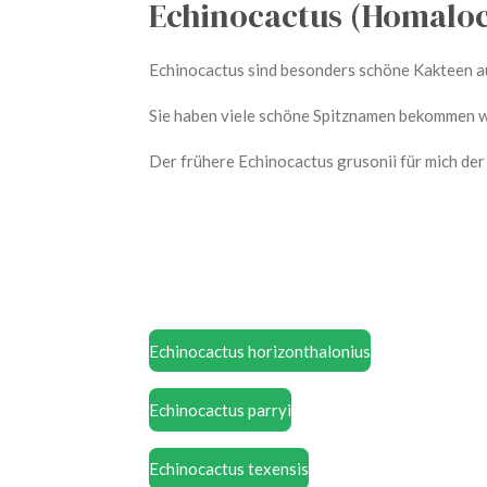
Echinocactus (Homalo
Echinocactus sind besonders schöne Kakteen a
Sie haben viele schöne Spitznamen bekommen wi
Der frühere Echinocactus grusonii für mich der 
Echinocactus horizonthalonius
Echinocactus parryi
Echinocactus texensis