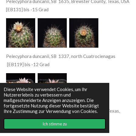
Pelecyphora duncanii, SB 1635, Brewster County, Texas, USA
[EB131] bis -15 Grad
Pelecyphora duncanii, SB 1337, north Cuatrocienagas
[EB119] bis -12 Grad
Diese Website verwendet Cookies, um Ihr
Nutzererlebnis zu verbessern und
maßgeschneiderte Anzeigen anzuzeigen. Die
fortgesetzte Nutzung dieser Website bestätigt
Pelecyphora duncanii, SB 1635, Brewster County, Texas,
Ihre Zustimmung zur Verwendung von Cookies.
USA [PP154] bis -15 Grad
Ich stimme zu