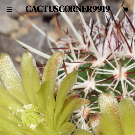
CACTUSCORNER9919
Zum
Hauptinhalt
springen