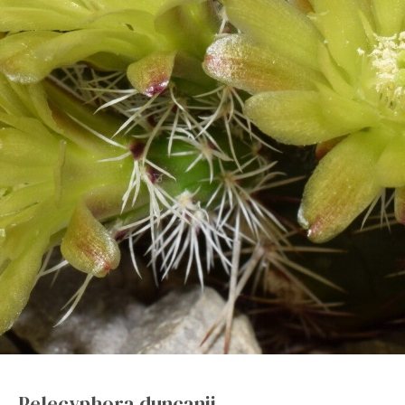
Pelecyphora duncanii