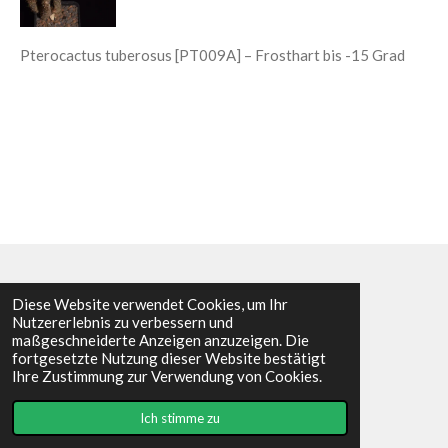
Pterocactus tuberosus [PT009A] – Frosthart bis -15 Grad
Diese Website verwendet Cookies, um Ihr
I
F
Nutzererlebnis zu verbessern und
n
a
maßgeschneiderte Anzeigen anzuzeigen. Die
s
c
Impressum
fortgesetzte Nutzung dieser Website bestätigt
t
e
© 2023 - 2026 Cactuscorner9919
Ihre Zustimmung zur Verwendung von Cookies.
a
b
Mit Unterstützung von
Webador
g
o
r
o
Ich stimme zu
a
k