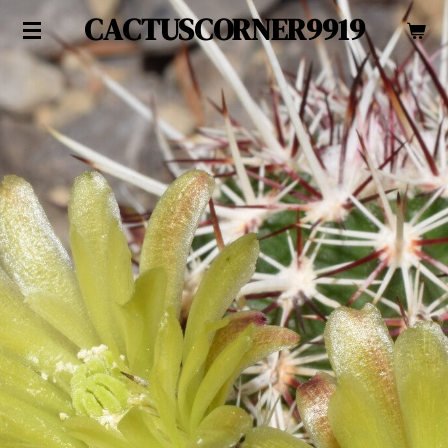
CACTUSCORNER9919
Zum
Hauptinhalt
springen