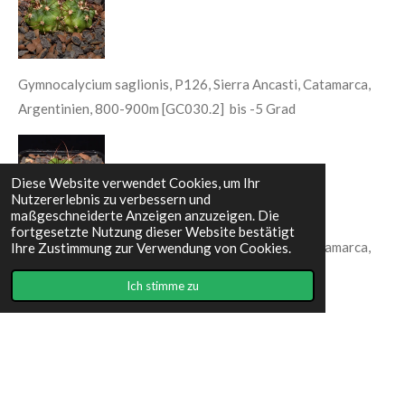
Gymnocalycium saglionis, P126, Sierra Ancasti, Catamarca,
Argentinien, 800-900m [GC030.2] bis -5 Grad
Diese Website verwendet Cookies, um Ihr
Nutzererlebnis zu verbessern und
maßgeschneiderte Anzeigen anzuzeigen. Die
fortgesetzte Nutzung dieser Website bestätigt
Gymnocalycium saglionis, P126, Sierra Ancasti, Catamarca,
Ihre Zustimmung zur Verwendung von Cookies.
Argentinien, 800-900m [GC030.3] bis -5 Grad
Ich stimme zu
I
F
n
a