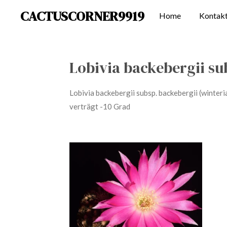
CACTUSCORNER9919
Zum
Home
Kontak
Hauptinhalt
springen
Lobivia backebergii su
Lobivia backebergii subsp. backebergii (winter
verträgt -10 Grad