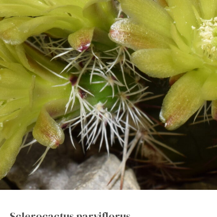
Sclerocactus parviflorus