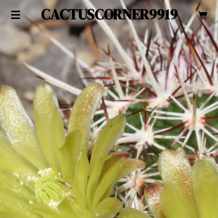
CACTUSCORNER9919
Zum
Hauptinhalt
springen