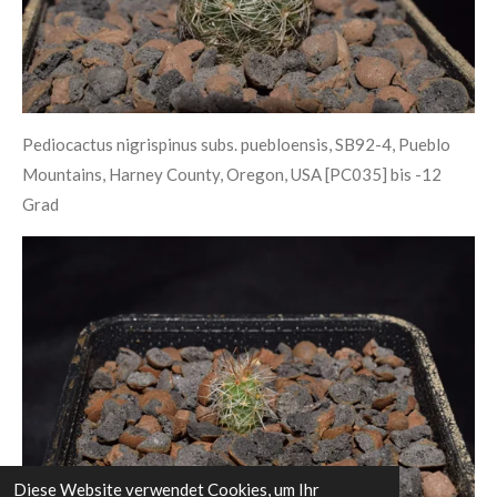
Pediocactus nigrispinus subs. puebloensis, SB92-4, Pueblo
Mountains, Harney County, Oregon, USA [PC035] bis -12
Grad
Diese Website verwendet Cookies, um Ihr