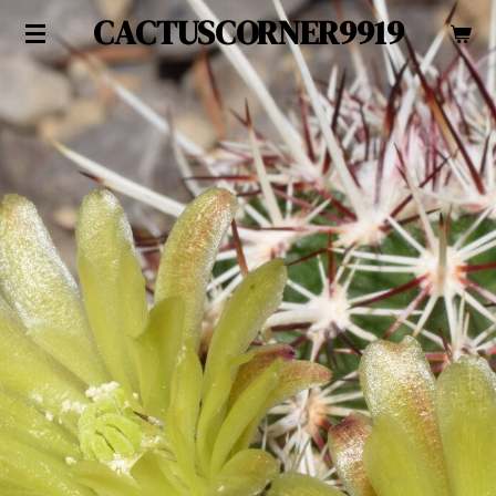
CACTUSCORNER9919
Zum
Hauptinhalt
springen