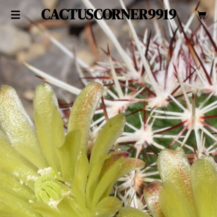
CACTUSCORNER9919
Zum
Hauptinhalt
springen