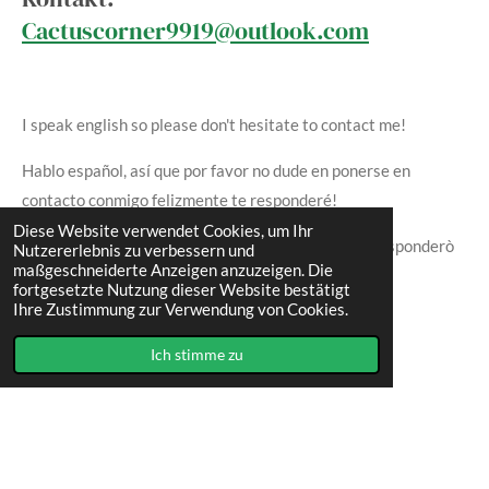
Cactuscorner9919@outlook.com
I speak english so please don't hesitate to contact me!
Hablo español, así que por favor no dude en ponerse en
contacto conmigo felizmente te responderé!
Diese Website verwendet Cookies, um Ihr
Parlo italiano, quindi non esitate a contattarmi, vi risponderò
Nutzererlebnis zu verbessern und
maßgeschneiderte Anzeigen anzuzeigen. Die
con piacere!
fortgesetzte Nutzung dieser Website bestätigt
Ihre Zustimmung zur Verwendung von Cookies.
Ich stimme zu
I
F