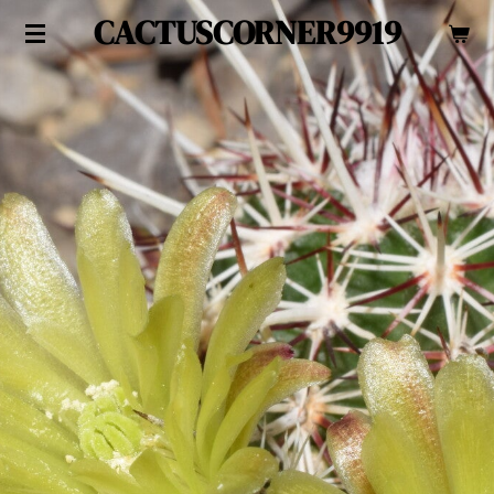
CACTUSCORNER9919
Zum
Hauptinhalt
springen