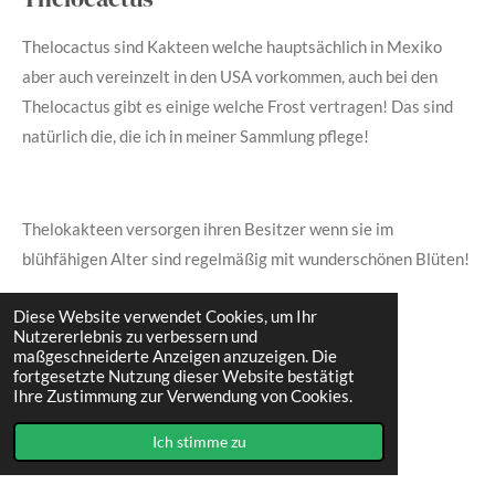
Thelocactus sind Kakteen welche hauptsächlich in Mexiko
aber auch vereinzelt in den USA vorkommen, auch bei den
Thelocactus gibt es einige welche Frost vertragen! Das sind
natürlich die, die ich in meiner Sammlung pflege!
Thelokakteen versorgen ihren Besitzer wenn sie im
blühfähigen Alter sind regelmäßig mit wunderschönen Blüten!
Diese Website verwendet Cookies, um Ihr
Nutzererlebnis zu verbessern und
maßgeschneiderte Anzeigen anzuzeigen. Die
Thelocactus bicolor
fortgesetzte Nutzung dieser Website bestätigt
Ihre Zustimmung zur Verwendung von Cookies.
Thelocactus rinconensis
Ich stimme zu