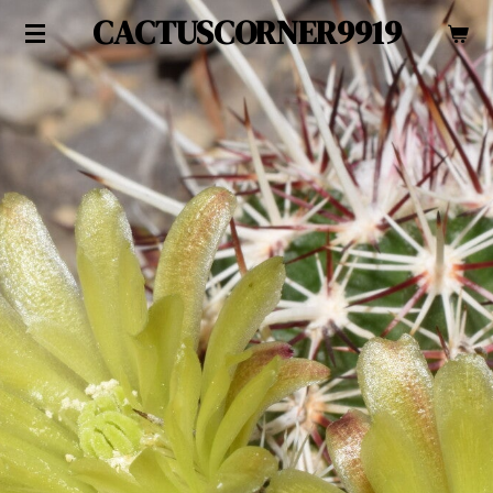
CACTUSCORNER9919
Zum
Hauptinhalt
springen