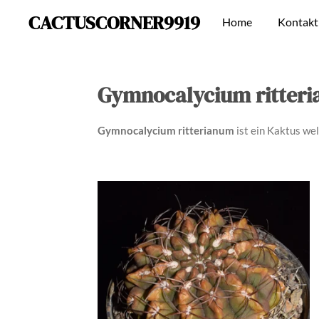
CACTUSCORNER9919
Zum
Home
Kontakt
Hauptinhalt
springen
Gymnocalycium ritter
Gymnocalycium ritterianum
ist ein Kaktus we