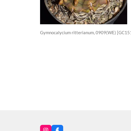
Gymnocalycium ritterianum, 0909(WE) [GC151]