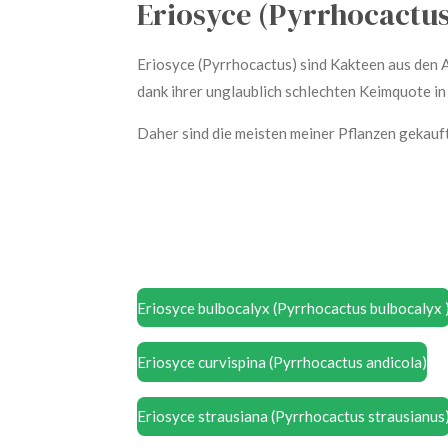
Eriosyce (Pyrrhocactus
Eriosyce (Pyrrhocactus) sind Kakteen aus den A
dank ihrer unglaublich schlechten Keimquote in 
Daher sind die meisten meiner Pflanzen gekauft
Eriosyce bulbocalyx
(Pyrrhocactus bulbocalyx
Eriosyce curvispina (Pyrrhocactus andicola)
Eriosyce strausiana (Pyrrhocactus strausianus