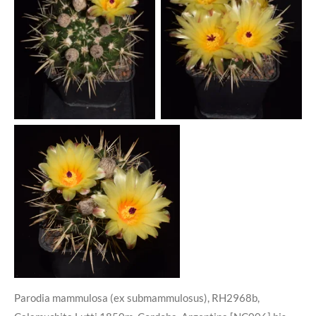
Parodia mammulosa (ex submammulosus), RH2968b,