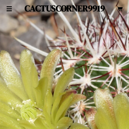
CACTUSCORNER9919
Zum
Hauptinhalt
springen