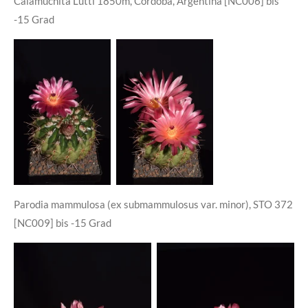
Calamuchita Lutti 1850m, Cordoba, Argentina [NC006] bis
-15 Grad
Parodia mammulosa (ex submammulosus var. minor), STO 372
[NC009] bis -15 Grad