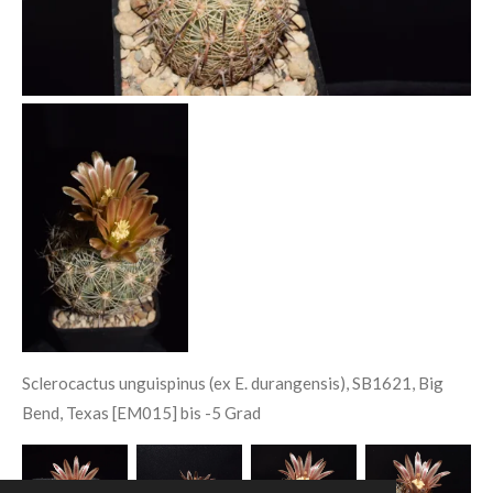
Sclerocactus unguispinus (ex E. durangensis), SB1621, Big
Bend, Texas [EM015] bis -5 Grad