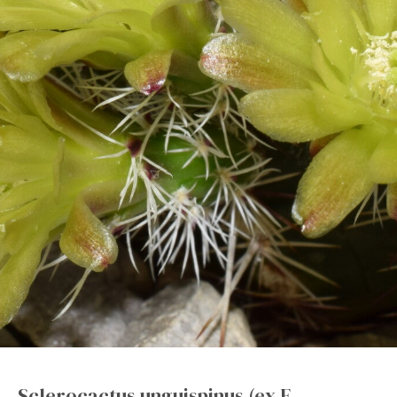
Sclerocactus unguispinus (ex E.