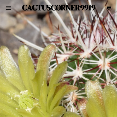
CACTUSCORNER9919
Zum
Hauptinhalt
springen