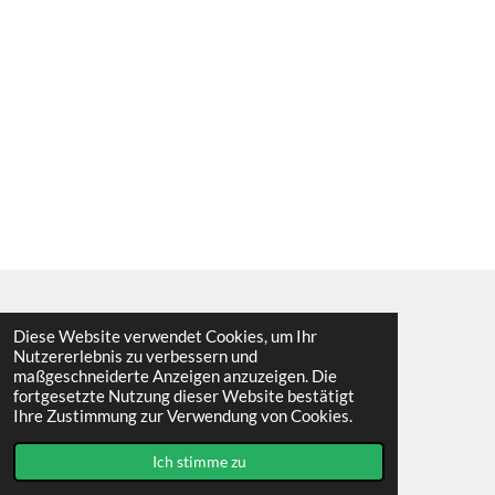
Diese Website verwendet Cookies, um Ihr
I
F
Nutzererlebnis zu verbessern und
n
a
maßgeschneiderte Anzeigen anzuzeigen. Die
s
c
Impressum
fortgesetzte Nutzung dieser Website bestätigt
t
e
© 2023 - 2026 Cactuscorner9919
Ihre Zustimmung zur Verwendung von Cookies.
a
b
Mit Unterstützung von
Webador
g
o
r
o
Ich stimme zu
a
k