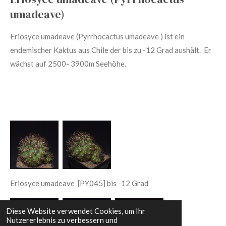
umadeave)
Eriosyce umadeave (Pyrrhocactus umadeave )
ist ein
endemischer Kaktus aus Chile der bis zu -12 Grad aushält. Er
wächst auf 2500- 3900m Seehöhe.
Eriosyce umadeave
[PY045] bis -12 Grad
Diese Website verwendet Cookies, um Ihr
Nutzererlebnis zu verbessern und