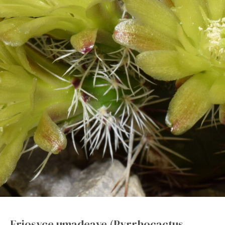
Eriosyce umadeave (Pyrrhocactus