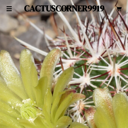
CACTUSCORNER9919
Zum
Hauptinhalt
springen