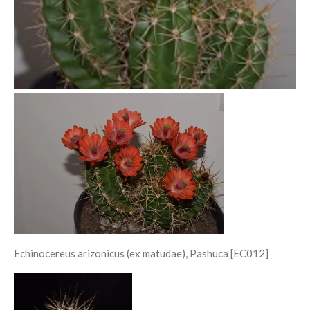
Echinocereus arizonicus (ex matudae), Pashuca [EC012]