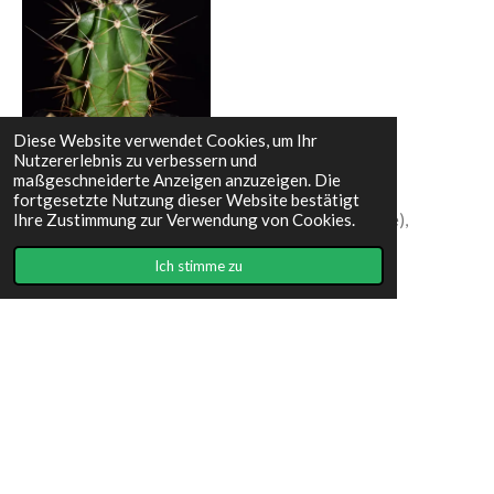
Diese Website verwendet Cookies, um Ihr
Nutzererlebnis zu verbessern und
maßgeschneiderte Anzeigen anzuzeigen. Die
fortgesetzte Nutzung dieser Website bestätigt
Echinocereus arizonicus (ex arizonicus ssp. matudae),
Ihre Zustimmung zur Verwendung von Cookies.
Pacheco, Chihuahua, Mexiko [EC305.2]
Ich stimme zu
I
F
n
a
s
c
Impressum
t
e
© 2023 - 2026 Cactuscorner9919
a
b
Mit Unterstützung von
Webador
g
o