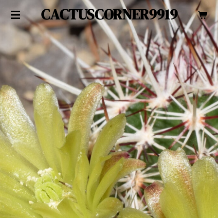
CACTUSCORNER9919
Zum
Hauptinhalt
springen