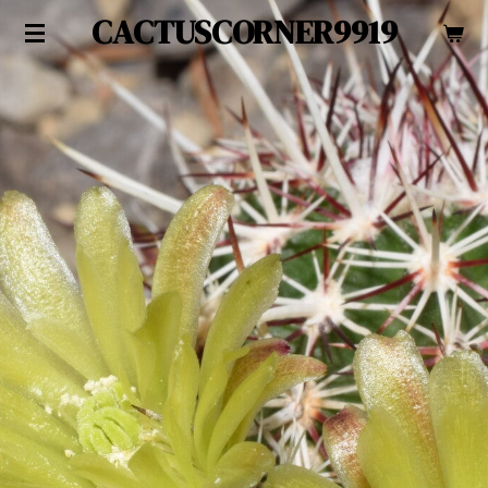
CACTUSCORNER9919
Zum
Hauptinhalt
springen