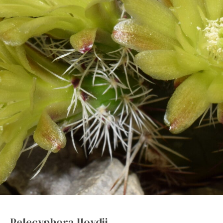
Pelecyphora lloydii