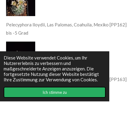
Pelecyphora lloydii, Las Palomas, Coahuila, Mexiko [PP162]
bis -5 Grad
Diese Website verwendet Cookies, um Ihr
Nutzererlebnis zu verbessern und
maßgeschneiderte Anzeigen anzuzeigen. Die
fortgesetzte Nutzung dieser Website bestätigt
Pelecyphora lloydii, Las Palomas, Coahuila, Mexiko [PP163]
Ihre Zustimmung zur Verwendung von Cookies.
bis -5 Grad
Ich stimme zu
I
F
n
a
s
c
Impressum