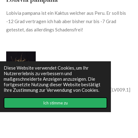
Lobivia pampana ist ein Kaktus welcher aus Peru. Er soll bis
-12 Grad vertragen ich hab aber bisher nur bis -7 Grad
getestet, das allerdings Schadensfrei!
Diese Website verwendet Cookies, um Ihr
Nutzererlebnis zu verbessern und
maßgeschneiderte Anzeigen anzuzeigen. Die
fortgesetzte Nutzung dieser Website bestätigt
Lobivia pampana, TB 0789.1, Sumbay, Peru 4356 m [LV009.1]
Ihre Zustimmung zur Verwendung von Cookies.
, vermutlich bis -12 Grad bis -7 Grad ohne Schäden
Ich stimme zu
I
F