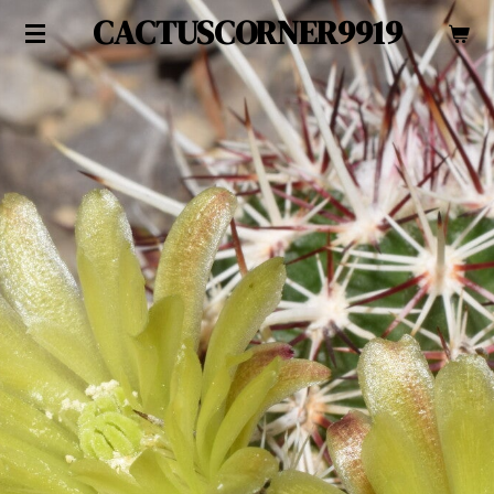
CACTUSCORNER9919
Zum
Hauptinhalt
springen