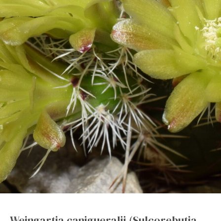
Weingartia canigueralii (Sulcorebutia