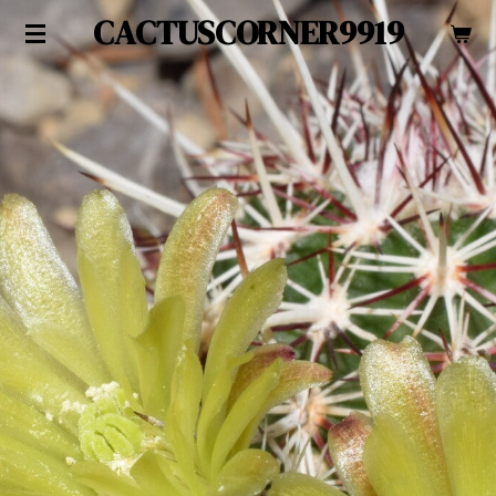
CACTUSCORNER9919
Zum
Hauptinhalt
springen