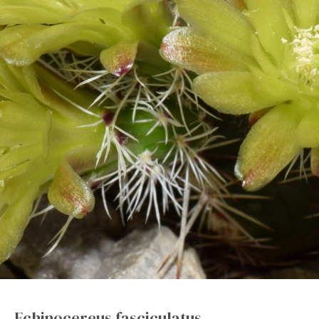
Echinocereus
fasciculatus