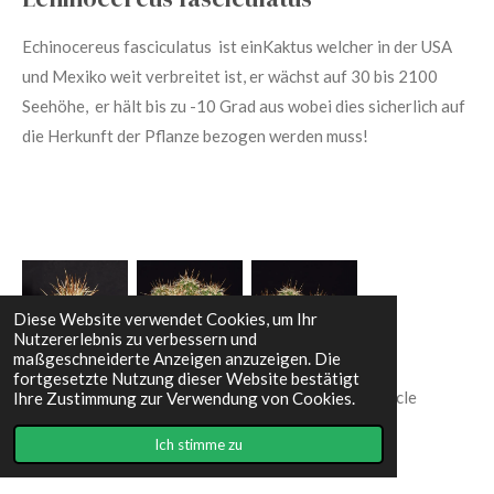
Echinocereus
fasciculatus
ist ein
Kaktus welcher in der USA
und Mexiko weit verbreitet ist, er wächst auf 30 bis 2100
Seehöhe, er hält bis zu -10 Grad aus wobei dies sicherlich auf
die Herkunft der Pflanze bezogen werden muss!
Diese Website verwendet Cookies, um Ihr
Nutzererlebnis zu verbessern und
maßgeschneiderte Anzeigen anzuzeigen. Die
fortgesetzte Nutzung dieser Website bestätigt
Echinocereus
fasciculatus
, MAO 003, Tucson - Oracle
Ihre Zustimmung zur Verwendung von Cookies.
[EC072]
Ich stimme zu