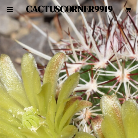
CACTUSCORNER9919
Zum
Hauptinhalt
springen