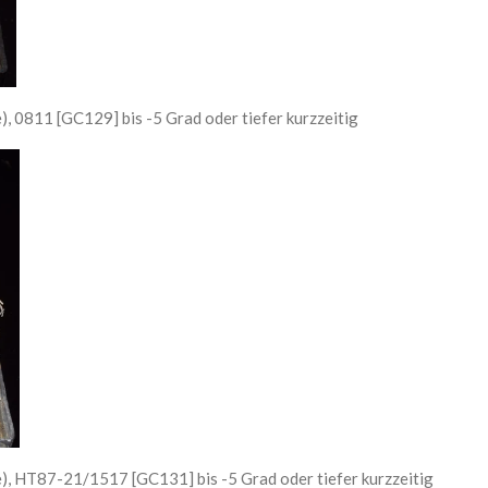
 0811 [GC129] bis -5 Grad oder tiefer kurzzeitig
, HT87-21/1517 [GC131] bis -5 Grad oder tiefer kurzzeitig