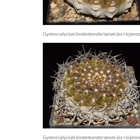
Gymnocalycium bodenbenderianum (ex riojense),
Gymnocalycium bodenbenderianum (ex riojense)