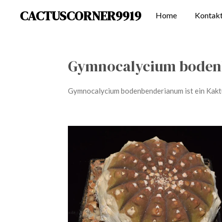
CACTUSCORNER9919
Zum
Home
Kontak
Hauptinhalt
springen
Gymnocalycium bodenb
Gymnocalycium bodenbenderianum ist ein Kaktu