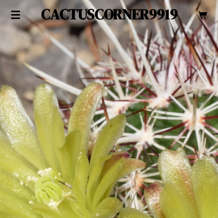
CACTUSCORNER9919
Zum
Hauptinhalt
springen