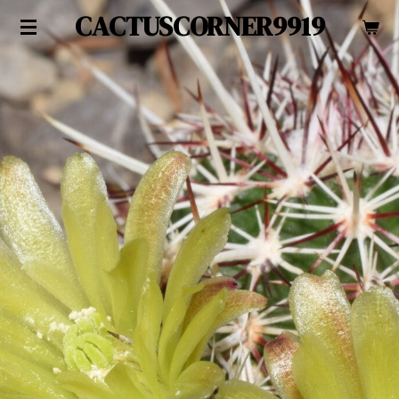
CACTUSCORNER9919
Zum
Hauptinhalt
springen