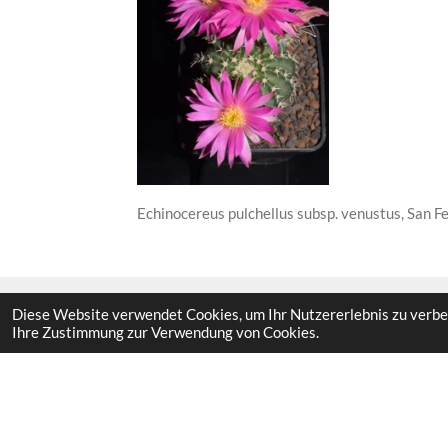
Echinocereus pulchellus subsp. venustus, San F
Diese Website verwendet Cookies, um Ihr Nutzererlebnis zu verbe
Ihre Zustimmung zur Verwendung von Cookies.
I
F
n
a
s
c
Impressum
t
e
© 2023 - 2026 Cactuscorner9919
a
b
g
o