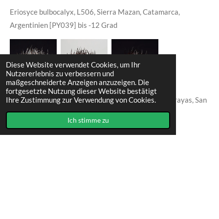
Eriosyce
bulbocalyx, L506, Sierra Mazan, Catamarca,
Argentinien [PY039] bis -12 Grad
Diese Website verwendet Cookies, um Ihr
Nutzererlebnis zu verbessern und
maßgeschneiderte Anzeigen anzuzeigen. Die
fortgesetzte Nutzung dieser Website bestätigt
Eriosyce bulbocalyx (ex marayesensis), HV351, Marayas, San
Ihre Zustimmung zur Verwendung von Cookies.
Juan [PY040] bis -12 Grad
Ich stimme zu
I
F
n
a
s
c
Impressum
t
e
© 2023 - 2026 Cactuscorner9919
a
b
Mit Unterstützung von
Webador
g
o