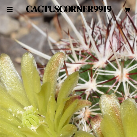
CACTUSCORNER9919
Zum
Hauptinhalt
springen