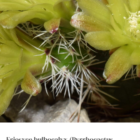
Eriosyce
bulbocalyx
(Pyrrhocactus