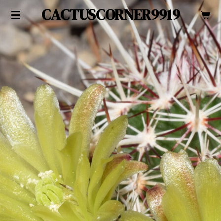
CACTUSCORNER9919
Zum
Hauptinhalt
springen