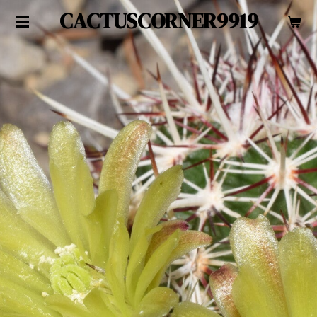
CACTUSCORNER9919
Zum
Hauptinhalt
springen