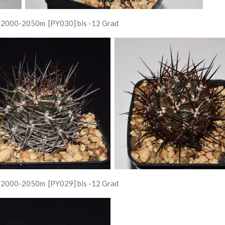
a, 2000-2050m
[PY030] bis -12 Grad
a, 2000-2050m
[PY029] bis -12 Grad