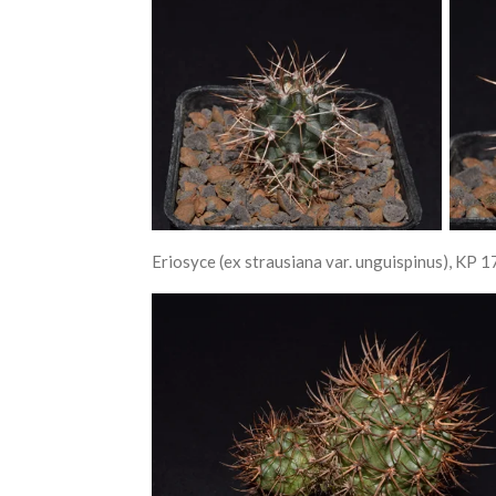
Eriosyce (ex strausiana
var. unguispinus), KP 