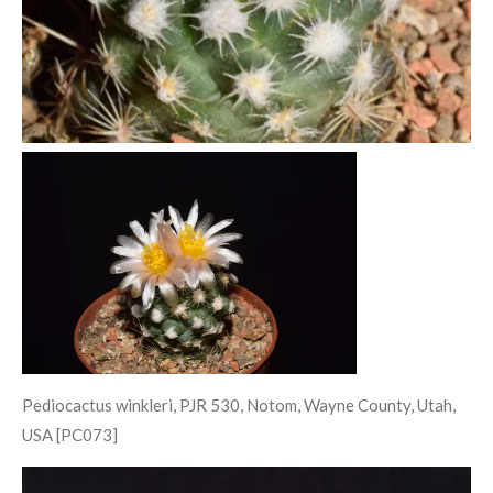
Pediocactus winkleri, PJR 530, Notom, Wayne County, Utah,
USA [PC073]