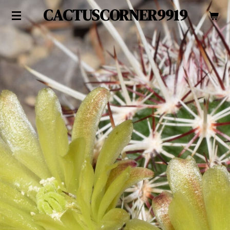
CACTUSCORNER9919
Zum
Hauptinhalt
springen