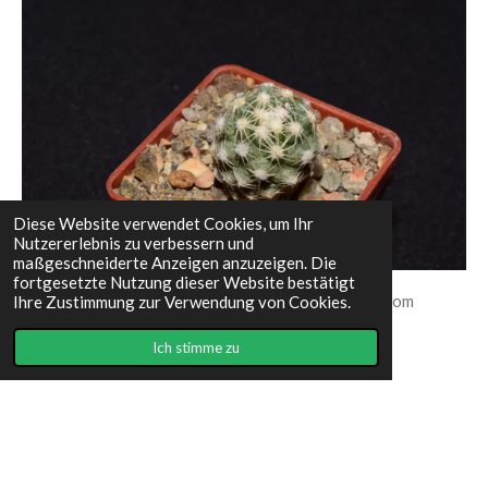
Diese Website verwendet Cookies, um Ihr
Nutzererlebnis zu verbessern und
maßgeschneiderte Anzeigen anzuzeigen. Die
fortgesetzte Nutzung dieser Website bestätigt
Pediocactus winklerii, Klon Nr. 3, Muschelhügel Notom
Ihre Zustimmung zur Verwendung von Cookies.
Dreieck, Utah, USA [PC027] bis -25 Grad
Ich stimme zu
I
F
n
a