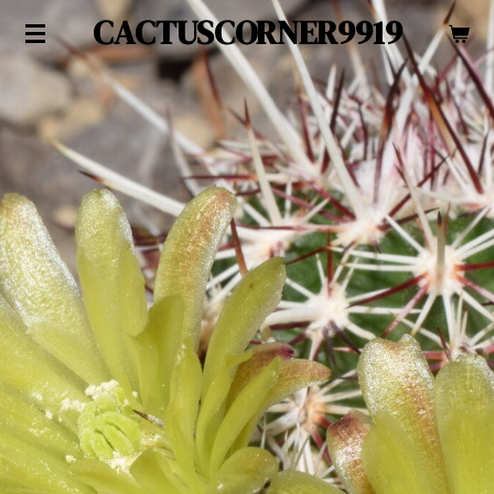
CACTUSCORNER9919
Zum
Hauptinhalt
springen