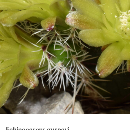
Echinocereus gurneyi