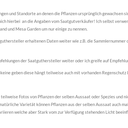
en und Standorte an denen die Pflanzen ursprünglich gewachsen s
mich hierbei an die Angaben vom Saatgutverkäufer! Ich selbst verw
land und Mesa Garden um nur einige zu nennen.
uthersteller erhaltenen Daten weiter wie z.B. die Sammlernummer od
pfehlungen der Saatguthersteller weiter oder ich greife auf Empfehlu
r keine geben diese hängt teilweise auch mit vorhanden Regenschutz 
eilweise Fotos von Pflanzen der selben Aussaat oder Spezies und ni
ch natürliche Varietät können Pflanzen aus der selben Aussaat auch m
ariieren welche aber Stark vom zur Verfügung stehenden Licht beeinfl