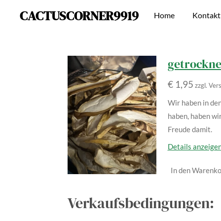
CACTUSCORNER9919
Zum
Home
Kontakt
Hauptinhalt
springen
getrocknet
€ 1,95
zzgl. Ve
Wir haben in den
haben, haben wi
Freude damit.
Details anzeige
In den Warenko
Verkaufsbedingungen: