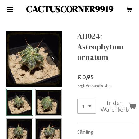
CACTUSCORNER9919
Zum
Hauptinhalt
springen
AH024:
Astrophytum
ornatum
€ 0,95
zzgl. Versandkosten
In den
Warenkorb
Sämling