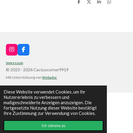
T
T
T
T
e
e
e
e
i
i
i
i
l
l
l
l
e
e
e
e
n
n
n
n
I
F
n
a
s
c
Impressum
t
e
© 2023 - 2026 Cactuscorner9919
a
b
Mit Unterstützung von
Webador
g
o
r
o
a
k
Diese Website verwendet Cookies, um Ihr
m
Nutzererlebnis zu verbessern und
maßgeschneiderte Anzeigen anzuzeigen. Die
fortgesetzte Nutzung dieser Website bestätigt
Ihre Zustimmung zur Verwendung von Cookies.
Ich stimme zu