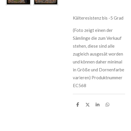
Kälteresistenz bis -5 Grad
(Foto zeigt einen der
Sämlinge die zum Verkauf
stehen, diese sind alle
zugleich ausgesät worden
und können daher minimal
in Größe und Dornenfarbe
varieren) Produktnummer
EC568
T
T
T
T
e
e
e
e
i
i
i
i
l
l
l
l
e
e
e
e
n
n
n
n