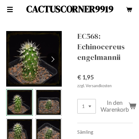
CACTUSCORNER9919
Zum
Hauptinhalt
springen
EC568:
Echinocereus
engelmannii
€ 1,95
zzgl. Versandkosten
In den
Warenkorb
Sämling